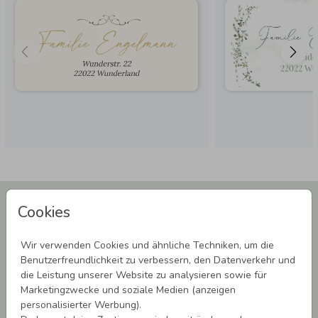
Newsletter abonnieren und 5,00 € Rabatt**
Cookies
sichern!
Melde Dich zu unserem Newsletter an und bleibe auf dem
Wir verwenden Cookies und ähnliche Techniken, um die
Laufenden.
Benutzerfreundlichkeit zu verbessern, den Datenverkehr und
die Leistung unserer Website zu analysieren sowie für
Marketingzwecke und soziale Medien (anzeigen
personalisierter Werbung).