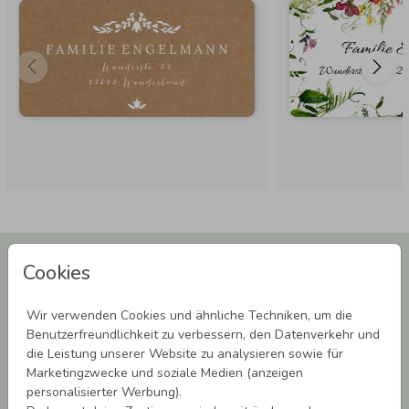
Newsletter abonnieren und 5,00 € Rabatt**
Cookies
sichern!
Melde Dich zu unserem Newsletter an und bleibe auf dem
Wir verwenden Cookies und ähnliche Techniken, um die
Laufenden.
Benutzerfreundlichkeit zu verbessern, den Datenverkehr und
die Leistung unserer Website zu analysieren sowie für
Marketingzwecke und soziale Medien (anzeigen
personalisierter Werbung).