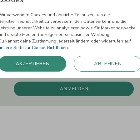
Newsletter abonnieren und 5,00 € Rabat
Wir verwenden Cookies und ähnliche Techniken, um die
Benutzerfreundlichkeit zu verbessern, den Datenverkehr und die
Melde Dich zu unserem Newsletter an und bleibe auf dem
Leistung unserer Website zu analysieren sowie für Marketingzwecke
und soziale Medien (anzeigen personalisierter Werbung).
Du kannst deine Zustimmung jederzeit ändern oder widerrufen auf
unsere Seite für Cookie-Richtlinien
.
Einwilligung zur Datennutzung für Marketingzwecke: Hiermit willigst Du ein, da
AKZEPTIEREN
ABLEHNEN
können. Dies umfasst den Versand unseres Newsletters. Zudem können wir Dir Pro
Facebook und Google anzeigen. Um Dir diesen Service anbieten zu können, nutzen
erforderlich. Du kannst diese Einwilligung jederzeit widerrufen. Weitere Informat
ANMELDEN