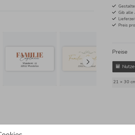
Gestalte
Gib alle
Lieferze
Preis pr
Preise
Nutze
21 × 30 c
Cookies