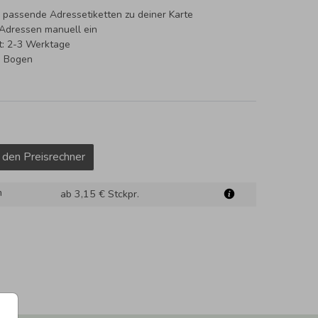
 passende Adressetiketten zu deiner Karte
 Adressen manuell ein
it: 2-3 Werktage
o Bogen
 den Preisrechner
m
ab 3,15 €
Stckpr.