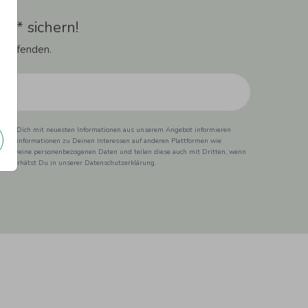
t** sichern!
 Laufenden.
ss wir Dich mit neuesten Informationen aus unserem Angebot informieren
duktinformationen zu Deinen Interessen auf anderen Plattformen wie
 wir Deine personenbezogenen Daten und teilen diese auch mit Dritten, wenn
ionen erhätst Du in unserer Datenschutzerklärung.