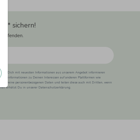
t** sichern!
 Laufenden.
ss wir Dich mit neuesten Informationen aus unserem Angebot informieren
duktinformationen zu Deinen Interessen auf anderen Plattformen wie
 wir Deine personenbezogenen Daten und teilen diese auch mit Dritten, wenn
ionen erhätst Du in unserer Datenschutzerklärung.