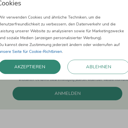
Cookies
Wir verwenden Cookies und ähnliche Techniken, um die
Newsletter abonnieren und 5,00 € Rabat
Benutzerfreundlichkeit zu verbessern, den Datenverkehr und die
Leistung unserer Website zu analysieren sowie für Marketingzwecke
Melde Dich zu unserem Newsletter an und bleibe auf dem
und soziale Medien (anzeigen personalisierter Werbung).
Du kannst deine Zustimmung jederzeit ändern oder widerrufen auf
unsere Seite für Cookie-Richtlinien
.
AKZEPTIEREN
ABLEHNEN
Einwilligung zur Datennutzung für Marketingzwecke: Hiermit willigst Du ein, da
können. Dies umfasst den Versand unseres Newsletters. Zudem können wir Dir Pro
Facebook und Google anzeigen. Um Dir diesen Service anbieten zu können, nutzen
erforderlich. Du kannst diese Einwilligung jederzeit widerrufen. Weitere Informat
ANMELDEN