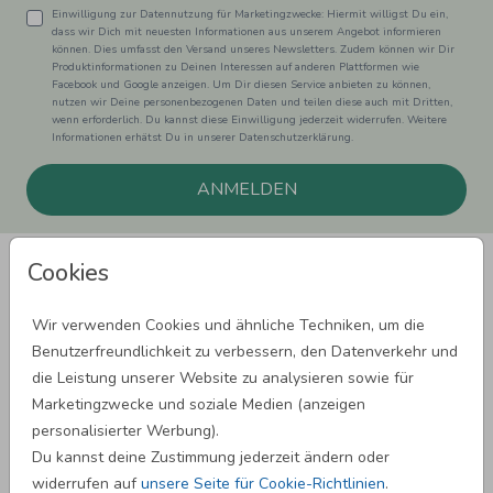
Einwilligung zur Datennutzung für Marketingzwecke: Hiermit willigst Du ein,
dass wir Dich mit neuesten Informationen aus unserem Angebot informieren
können. Dies umfasst den Versand unseres Newsletters. Zudem können wir Dir
Produktinformationen zu Deinen Interessen auf anderen Plattformen wie
Facebook und Google anzeigen. Um Dir diesen Service anbieten zu können,
nutzen wir Deine personenbezogenen Daten und teilen diese auch mit Dritten,
wenn erforderlich. Du kannst diese Einwilligung jederzeit widerrufen. Weitere
Informationen erhätst Du in unserer Datenschutzerklärung.
ANMELDEN
Cookies
Wir verwenden Cookies und ähnliche Techniken, um die
Benutzerfreundlichkeit zu verbessern, den Datenverkehr und
SPRÜCHE ZUM GEBURTSTAG
die Leistung unserer Website zu analysieren sowie für
Marketingzwecke und soziale Medien (anzeigen
personalisierter Werbung).
SPRÜCHE ZUR HOCHZEIT
Du kannst deine Zustimmung jederzeit ändern oder
widerrufen auf
unsere Seite für Cookie-Richtlinien
.