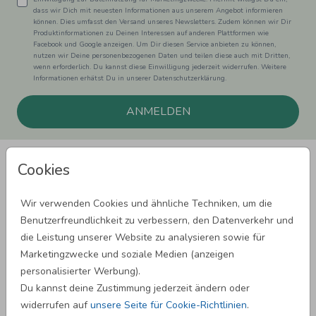
dass wir Dich mit neuesten Informationen aus unserem Angebot informieren
können. Dies umfasst den Versand unseres Newsletters. Zudem können wir Dir
Produktinformationen zu Deinen Interessen auf anderen Plattformen wie
Facebook und Google anzeigen. Um Dir diesen Service anbieten zu können,
nutzen wir Deine personenbezogenen Daten und teilen diese auch mit Dritten,
wenn erforderlich. Du kannst diese Einwilligung jederzeit widerrufen. Weitere
Informationen erhätst Du in unserer Datenschutzerklärung.
ANMELDEN
Cookies
Wir verwenden Cookies und ähnliche Techniken, um die
Benutzerfreundlichkeit zu verbessern, den Datenverkehr und
SPRÜCHE ZUM GEBURTSTAG
die Leistung unserer Website zu analysieren sowie für
Marketingzwecke und soziale Medien (anzeigen
personalisierter Werbung).
SPRÜCHE ZUR HOCHZEIT
Du kannst deine Zustimmung jederzeit ändern oder
widerrufen auf
unsere Seite für Cookie-Richtlinien
.