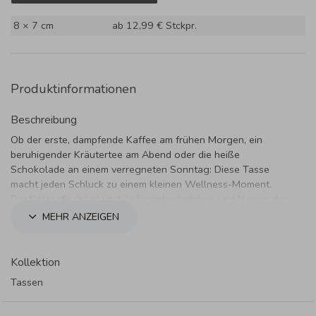
8 × 7 cm
ab 12,99 €
Stckpr.
Produktinformationen
Beschreibung
Ob der erste, dampfende Kaffee am frühen Morgen, ein
beruhigender Kräutertee am Abend oder die heiße
Schokolade an einem verregneten Sonntag: Diese Tasse
macht jeden Schluck zu einem kleinen Wellness-Moment.
Der Katzenfisch behütet Anfangsbuchstaben und Namen des
Tassenbesitzers. Ein tolles Geschenk.
MEHR ANZEIGEN
Produktdetails:
Material:
Hochwertiges Porzellan
Kollektion
Fassungsvermögen:
250 ml
Tassen
Pflege:
Spülmaschinenfest (für langanhaltende Freude
am Motiv bis 50 °C empfohlen)