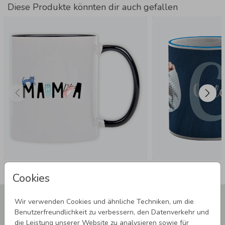
Personalisierung:
Wähle vor der einfachen
Diese Produkte könnten dir auch gefallen
Gestaltung direkt im Editor deine Lieblingsfarbe für den
Henkel und oberen Tassenrand aus.
Versand & Lieferung:
Schnell bei dir:
Dein Unikat wird innerhalb von 3-4
Werktagen geliefert.
Cookies
Newsletter abonnieren und 5,00 € Rabatt**
Wir verwenden Cookies und ähnliche Techniken, um die
sichern!
Benutzerfreundlichkeit zu verbessern, den Datenverkehr und
Melde Dich zu unserem Newsletter an und bleibe auf dem
die Leistung unserer Website zu analysieren sowie für