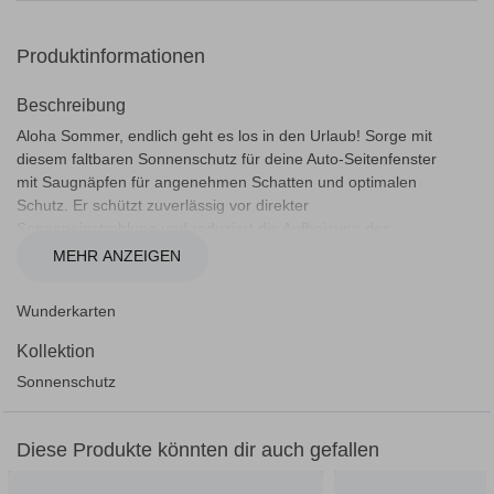
Produktinformationen
Beschreibung
Aloha Sommer, endlich geht es los in den Urlaub! Sorge mit
diesem faltbaren Sonnenschutz für deine Auto-Seitenfenster
mit Saugnäpfen für angenehmen Schatten und optimalen
Schutz. Er schützt zuverlässig vor direkter
Sonneneinstrahlung und reduziert die Aufheizung des
Innenraums. So genießen Kinder, Haustiere und Mitfahrer
MEHR ANZEIGEN
auch an heißen Tagen eine angenehme Fahrt ohne
blendendes Licht.
Wunderkarten
Produktdetails:
Kollektion
Größe:
45 cm x 38,5 cm
Sonnenschutz
Befestigung:
zwei Saugnäpfe, schnell anzubringen und
bei Bedarf leicht wieder zu entfernen
Vorteil:
faltbar, passt in jedes Gepäck
Diese Produkte könnten dir auch gefallen
Material:
100 % Polyester
EN-71 zertifiziert