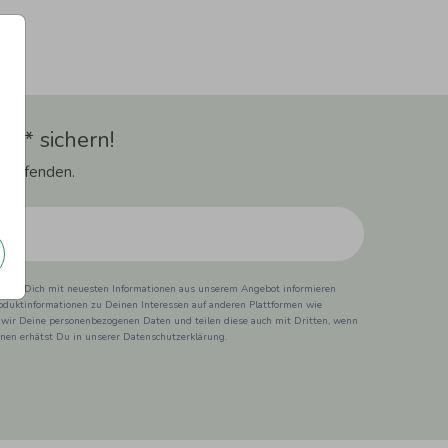
t** sichern!
 Laufenden.
ss wir Dich mit neuesten Informationen aus unserem Angebot informieren
duktinformationen zu Deinen Interessen auf anderen Plattformen wie
 wir Deine personenbezogenen Daten und teilen diese auch mit Dritten, wenn
ionen erhätst Du in unserer Datenschutzerklärung.