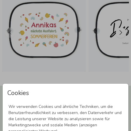
Material:
100 % Polyester
EN-71 zertifiziert
Cookies
Newsletter abonnieren und 5,00 € Rabatt**
sichern!
Wir verwenden Cookies und ähnliche Techniken, um die
Melde Dich zu unserem Newsletter an und bleibe auf dem
Benutzerfreundlichkeit zu verbessern, den Datenverkehr und
Laufenden.
die Leistung unserer Website zu analysieren sowie für
Marketingzwecke und soziale Medien (anzeigen