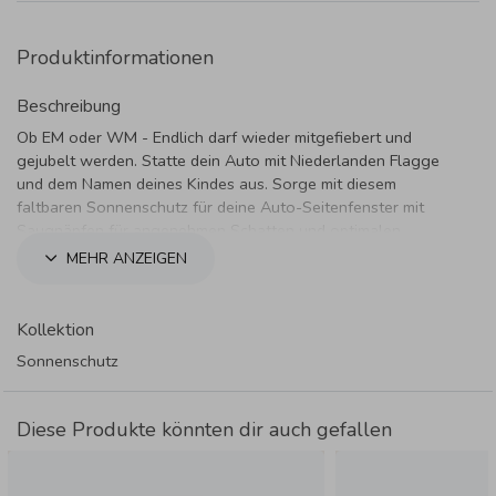
Produktinformationen
Beschreibung
Ob EM oder WM - Endlich darf wieder mitgefiebert und
gejubelt werden. Statte dein Auto mit Niederlanden Flagge
und dem Namen deines Kindes aus. Sorge mit diesem
faltbaren Sonnenschutz für deine Auto-Seitenfenster mit
Saugnäpfen für angenehmen Schatten und optimalen
Schutz. Er schützt zuverlässig vor direkter
MEHR ANZEIGEN
Sonneneinstrahlung und reduziert die Aufheizung des
Innenraums. So genießen Kinder, Haustiere und Mitfahrer
auch an heißen Tagen eine angenehme Fahrt ohne
Kollektion
blendendes Licht.
Sonnenschutz
Produktdetails:
Größe:
45 cm x 38,5 cm
Diese Produkte könnten dir auch gefallen
Befestigung:
zwei Saugnäpfe, schnell anzubringen
und bei Bedarf leicht wieder zu entfernen
Vorteil:
faltbar, passt in jedes Gepäck