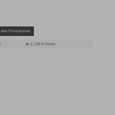
 den Preisrechner
m
ab 12,99 €
Stckpr.