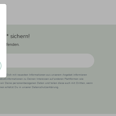
t** sichern!
 Laufenden.
ss wir Dich mit neuesten Informationen aus unserem Angebot informieren
duktinformationen zu Deinen Interessen auf anderen Plattformen wie
 wir Deine personenbezogenen Daten und teilen diese auch mit Dritten, wenn
ionen erhätst Du in unserer Datenschutzerklärung.