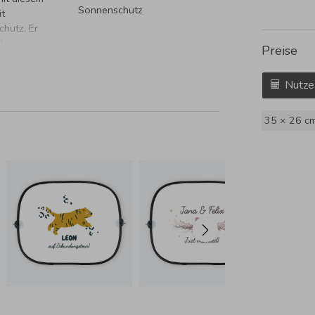
Sonnenschutz
it
hutz. Er
d
Preise
inder,
ngenehme
Nutze
35 × 26 c
n und bei