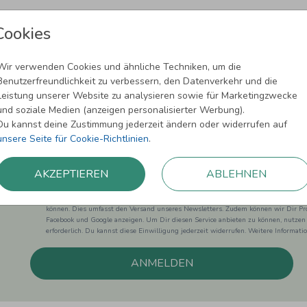
Cookies
Wir verwenden Cookies und ähnliche Techniken, um die
Benutzerfreundlichkeit zu verbessern, den Datenverkehr und die
Newsletter abonnieren und 5,00 € Rabat
Leistung unserer Website zu analysieren sowie für Marketingzwecke
und soziale Medien (anzeigen personalisierter Werbung).
Melde Dich zu unserem Newsletter an und bleibe auf dem
Du kannst deine Zustimmung jederzeit ändern oder widerrufen auf
unsere Seite für Cookie-Richtlinien
.
AKZEPTIEREN
ABLEHNEN
Einwilligung zur Datennutzung für Marketingzwecke: Hiermit willigst Du ein, da
können. Dies umfasst den Versand unseres Newsletters. Zudem können wir Dir Pro
Facebook und Google anzeigen. Um Dir diesen Service anbieten zu können, nutzen
erforderlich. Du kannst diese Einwilligung jederzeit widerrufen. Weitere Informat
ANMELDEN