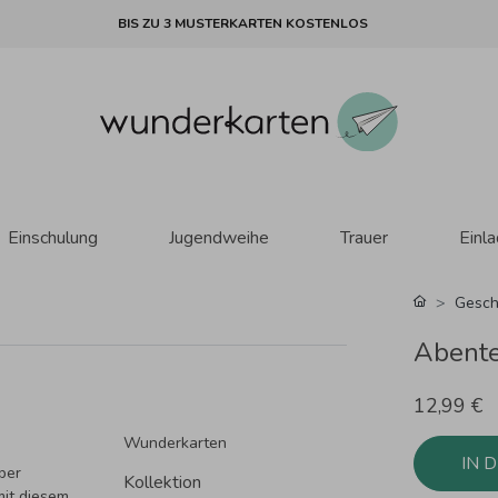
BIS ZU 3 MUSTERKARTEN KOSTENLOS
Einschulung
Jugendweihe
Trauer
Einl
Gesch
Abente
12,99 €
Wunderkarten
IN 
ber
Kollektion
it diesem