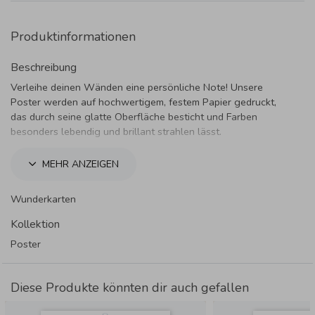
Produktinformationen
Beschreibung
Verleihe deinen Wänden eine persönliche Note! Unsere
Poster werden auf hochwertigem, festem Papier gedruckt,
das durch seine glatte Oberfläche besticht und Farben
besonders lebendig und brillant strahlen lässt.
Produktdetails:
MEHR ANZEIGEN
Material:
Silk MC Papier (250 g/m²) – fest, glatt und
hochwertig.
Wunderkarten
Druckqualität:
Brillante Farbwiedergabe für eine
beeindruckende Optik.
Kollektion
Vielseitig:
Perfekt für das Kinderzimmer, Wohnzimmer
Poster
oder als Geschenk.
Hinweis zum Rahmen:
Diese Produkte könnten dir auch gefallen
Um dir maximale Freiheit bei deiner Dekoration zu lassen,
werden die Poster ohne Rahmen geliefert.