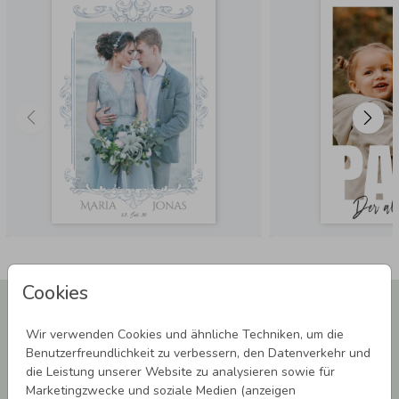
Tipp:
Da wir Standardmaße verwenden, findest du passende
Bilderrahmen ganz unkompliziert in jedem gängigen
Möbelhaus oder Fachgeschäft.
Cookies
Newsletter abonnieren und 5,00 € Rabatt**
sichern!
Wir verwenden Cookies und ähnliche Techniken, um die
Melde Dich zu unserem Newsletter an und bleibe auf dem
Benutzerfreundlichkeit zu verbessern, den Datenverkehr und
Laufenden.
die Leistung unserer Website zu analysieren sowie für
Marketingzwecke und soziale Medien (anzeigen