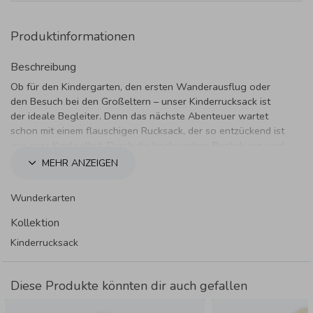
Produktinformationen
Beschreibung
Ob für den Kindergarten, den ersten Wanderausflug oder
den Besuch bei den Großeltern – unser Kinderrucksack ist
der ideale Begleiter. Denn das nächste Abenteuer wartet
schon mit einem flauschigen Rucksack, der so entzückend ist
wie euer Kind selbst. Durch die hochwertige Bestickung wird
er zum unverwechselbaren Geschenk. Wähle aus 15 Farben
MEHR ANZEIGEN
dein liebstes Stickgarn für den Namen oder einen kurzen
Text.
Wunderkarten
Produktdetails
Kollektion
Maße:
31x 21 x 10 cm (klein) oder 35 x 2 5x 14 cm
Kinderrucksack
(groß)
Stoff:
Weicher Teddy-Stoff (Polyester)
Personalisierung:
Bestickung in einer von 15
Diese Produkte könnten dir auch gefallen
verfügbaren Farben
Reinigung:
Schonende Handwäsche empfohlen (nicht