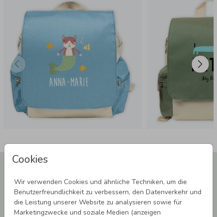
maschinenwaschbar)
Cookies
Newsletter abonnieren und 5,00 € Rabatt**
sichern!
Wir verwenden Cookies und ähnliche Techniken, um die
Melde Dich zu unserem Newsletter an und bleibe auf dem
Benutzerfreundlichkeit zu verbessern, den Datenverkehr und
Laufenden.
die Leistung unserer Website zu analysieren sowie für
Marketingzwecke und soziale Medien (anzeigen