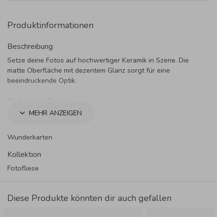
Produktinformationen
Beschreibung
Setze deine Fotos auf hochwertiger Keramik in Szene. Die
matte Oberfläche mit dezentem Glanz sorgt für eine
beeindruckende Optik.
Technische Details:
Material:
Keramik, 4 mm dick
MEHR ANZEIGEN
Format:
15 x 15 cm
Personalisierung:
Upload eines hochauflösenden
Wunderkarten
Fotos/Motivs möglich.
Zubehör:
Inklusive goldfarbenem Aufhänger (zum
Kollektion
Aufstellen oder Aufhängen).
Fotofliese
Anwendung:
Aufhänger befeuchten, aufkleben,
trocknen lassen – fertig.
Diese Produkte könnten dir auch gefallen
Wichtige Hinweise:
Farbe:
Materialbedingt sind leichte Farbabweichungen