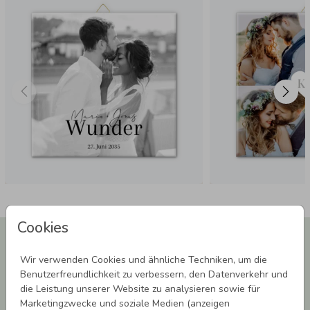
zum Kartendruck möglich.
Empfehlung:
Ohne Rahmen verwenden.
Versand:
Sicher in Luftpolsterfolie verpackt, erfolgt
separat von anderen Bestellungen.
Cookies
Newsletter abonnieren und 5,00 € Rabatt**
sichern!
Wir verwenden Cookies und ähnliche Techniken, um die
Melde Dich zu unserem Newsletter an und bleibe auf dem
Benutzerfreundlichkeit zu verbessern, den Datenverkehr und
Laufenden.
die Leistung unserer Website zu analysieren sowie für
Marketingzwecke und soziale Medien (anzeigen