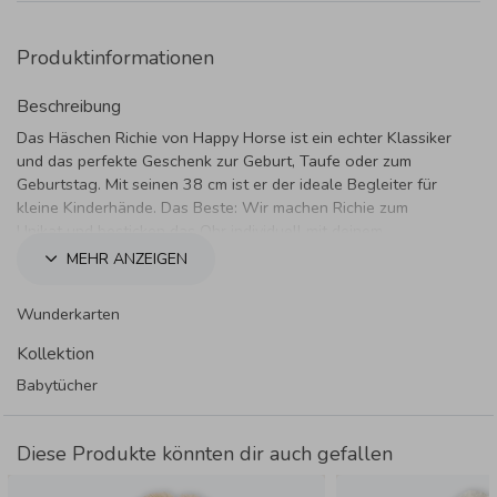
Produktinformationen
Beschreibung
Das Häschen Richie von Happy Horse ist ein echter Klassiker
und das perfekte Geschenk zur Geburt, Taufe oder zum
Geburtstag. Mit seinen 38 cm ist er der ideale Begleiter für
kleine Kinderhände. Das Beste: Wir machen Richie zum
Unikat und besticken das Ohr individuell mit deinem
Wunschtext oder Namen.
MEHR ANZEIGEN
Produktspezifikationen:
Wunderkarten
Marke:
Happy Horse
Größe:
38 cm (vom Kopf bis zu den flachen Füßen)
Kollektion
Material:
Superweicher Polyester-Plüsch
Babytücher
Farbauswahl:
In vielen verschiedenen Farben verfügbar
Pflege:
Unkompliziert maschinenwaschbar bei 30 °C
Diese Produkte könnten dir auch gefallen
Deine Personalisierung:
Individuell:
Eine Zeile Text oder Name im Ohr