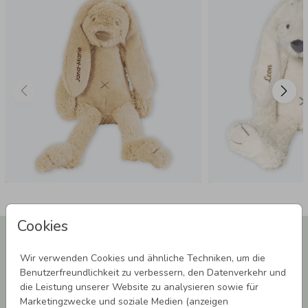
eingestickt.
Farbenfroh:
Wähle aus über 15 verschiedenen
Garnfarben deinen Favoriten.
Sicher & Hochwertig:
Die Bestickung ist besonders
kinderfreundlich und langlebig.
Gut zu wissen:
Da wir den Namen hochwertig einsticken, ist
die Rückseite der Stickerei auf der Innenseite des Ohrs
sichtbar. Lieferzeit: 3 - 5 Werktage
Cookies
Newsletter abonnieren und 5,00 € Rabatt**
sichern!
Wir verwenden Cookies und ähnliche Techniken, um die
Melde Dich zu unserem Newsletter an und bleibe auf dem
Benutzerfreundlichkeit zu verbessern, den Datenverkehr und
Laufenden.
die Leistung unserer Website zu analysieren sowie für
Marketingzwecke und soziale Medien (anzeigen