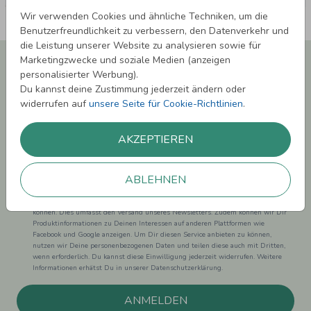
Wir verwenden Cookies und ähnliche Techniken, um die
Benutzerfreundlichkeit zu verbessern, den Datenverkehr und
die Leistung unserer Website zu analysieren sowie für
Newsletter abonnieren und 5,00 € Rabatt**
Marketingzwecke und soziale Medien (anzeigen
sichern!
personalisierter Werbung).
Du kannst deine Zustimmung jederzeit ändern oder
Melde Dich zu unserem Newsletter an und bleibe auf dem
widerrufen auf
unsere Seite für Cookie-Richtlinien
.
Laufenden.
AKZEPTIEREN
ABLEHNEN
Einwilligung zur Datennutzung für Marketingzwecke: Hiermit willigst Du ein,
dass wir Dich mit neuesten Informationen aus unserem Angebot informieren
können. Dies umfasst den Versand unseres Newsletters. Zudem können wir Dir
Produktinformationen zu Deinen Interessen auf anderen Plattformen wie
Facebook und Google anzeigen. Um Dir diesen Service anbieten zu können,
nutzen wir Deine personenbezogenen Daten und teilen diese auch mit Dritten,
wenn erforderlich. Du kannst diese Einwilligung jederzeit widerrufen. Weitere
Informationen erhätst Du in unserer Datenschutzerklärung.
ANMELDEN