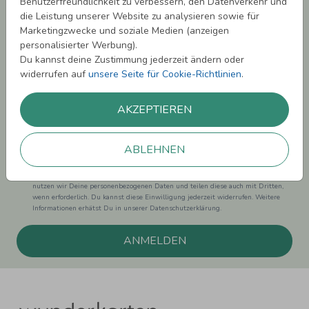
Benutzerfreundlichkeit zu verbessern, den Datenverkehr und
sichern!
die Leistung unserer Website zu analysieren sowie für
Marketingzwecke und soziale Medien (anzeigen
Melde Dich zu unserem Newsletter an und bleibe auf dem
personalisierter Werbung).
Laufenden.
Du kannst deine Zustimmung jederzeit ändern oder
widerrufen auf
unsere Seite für Cookie-Richtlinien
.
AKZEPTIEREN
Einwilligung zur Datennutzung für Marketingzwecke: Hiermit willigst Du ein,
dass wir Dich mit neuesten Informationen aus unserem Angebot informieren
ABLEHNEN
können. Dies umfasst den Versand unseres Newsletters. Zudem können wir Dir
Produktinformationen zu Deinen Interessen auf anderen Plattformen wie
Facebook und Google anzeigen. Um Dir diesen Service anbieten zu können,
nutzen wir Deine personenbezogenen Daten und teilen diese auch mit Dritten,
wenn erforderlich. Du kannst diese Einwilligung jederzeit widerrufen. Weitere
Informationen erhätst Du in unserer Datenschutzerklärung.
ANMELDEN