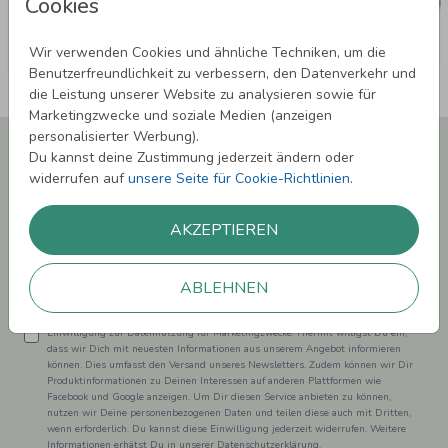
Cookies
Wir verwenden Cookies und ähnliche Techniken, um die
Benutzerfreundlichkeit zu verbessern, den Datenverkehr und
die Leistung unserer Website zu analysieren sowie für
Marketingzwecke und soziale Medien (anzeigen
personalisierter Werbung).
Newsletter abonnieren und 5,00 € Rabatt**
Du kannst deine Zustimmung jederzeit ändern oder
sichern!
widerrufen auf
unsere Seite für Cookie-Richtlinien
.
Melde Dich zu unserem Newsletter an und bleibe auf dem
Laufenden.
AKZEPTIEREN
ABLEHNEN
Einwilligung zur Datennutzung für Marketingzwecke: Hiermit willigst Du ein,
dass wir Dich mit neuesten Informationen aus unserem Angebot informieren
können. Dies umfasst den Versand unseres Newsletters. Zudem können wir Dir
Produktinformationen zu Deinen Interessen auf anderen Plattformen wie
Facebook und Google anzeigen. Um Dir diesen Service anbieten zu können,
nutzen wir Deine personenbezogenen Daten und teilen diese auch mit Dritten,
wenn erforderlich. Du kannst diese Einwilligung jederzeit widerrufen. Weitere
Informationen erhätst Du in unserer Datenschutzerklärung.