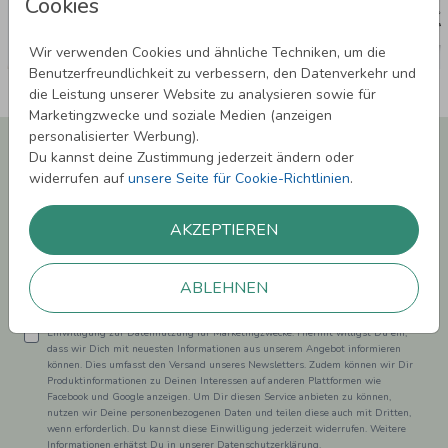
Cookies
Wir verwenden Cookies und ähnliche Techniken, um die
Benutzerfreundlichkeit zu verbessern, den Datenverkehr und
die Leistung unserer Website zu analysieren sowie für
Marketingzwecke und soziale Medien (anzeigen
personalisierter Werbung).
Newsletter abonnieren und 5,00 € Rabatt**
Du kannst deine Zustimmung jederzeit ändern oder
sichern!
widerrufen auf
unsere Seite für Cookie-Richtlinien
.
Melde Dich zu unserem Newsletter an und bleibe auf dem
Laufenden.
AKZEPTIEREN
ABLEHNEN
Einwilligung zur Datennutzung für Marketingzwecke: Hiermit willigst Du ein,
dass wir Dich mit neuesten Informationen aus unserem Angebot informieren
können. Dies umfasst den Versand unseres Newsletters. Zudem können wir Dir
Produktinformationen zu Deinen Interessen auf anderen Plattformen wie
Facebook und Google anzeigen. Um Dir diesen Service anbieten zu können,
nutzen wir Deine personenbezogenen Daten und teilen diese auch mit Dritten,
wenn erforderlich. Du kannst diese Einwilligung jederzeit widerrufen. Weitere
Informationen erhätst Du in unserer Datenschutzerklärung.