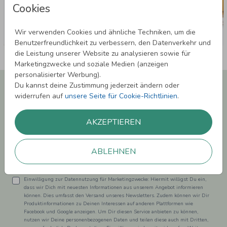
Cookies
Wir verwenden Cookies und ähnliche Techniken, um die
Benutzerfreundlichkeit zu verbessern, den Datenverkehr und
die Leistung unserer Website zu analysieren sowie für
Marketingzwecke und soziale Medien (anzeigen
personalisierter Werbung).
Newsletter abonnieren und 5,00 € Rabatt**
Du kannst deine Zustimmung jederzeit ändern oder
sichern!
widerrufen auf
unsere Seite für Cookie-Richtlinien
.
Melde Dich zu unserem Newsletter an und bleibe auf dem
Laufenden.
AKZEPTIEREN
ABLEHNEN
Einwilligung zur Datennutzung für Marketingzwecke: Hiermit willigst Du ein,
dass wir Dich mit neuesten Informationen aus unserem Angebot informieren
können. Dies umfasst den Versand unseres Newsletters. Zudem können wir Dir
Produktinformationen zu Deinen Interessen auf anderen Plattformen wie
Facebook und Google anzeigen. Um Dir diesen Service anbieten zu können,
nutzen wir Deine personenbezogenen Daten und teilen diese auch mit Dritten,