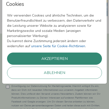
Cookies
Wir verwenden Cookies und ähnliche Techniken, um die
Benutzerfreundlichkeit zu verbessern, den Datenverkehr und
die Leistung unserer Website zu analysieren sowie für
Marketingzwecke und soziale Medien (anzeigen
personalisierter Werbung).
Newsletter abonnieren und 5,00 € Rabatt**
Du kannst deine Zustimmung jederzeit ändern oder
sichern!
widerrufen auf
unsere Seite für Cookie-Richtlinien
.
Melde Dich zu unserem Newsletter an und bleibe auf dem
Laufenden.
AKZEPTIEREN
ABLEHNEN
Einwilligung zur Datennutzung für Marketingzwecke: Hiermit willigst Du ein,
dass wir Dich mit neuesten Informationen aus unserem Angebot informieren
können. Dies umfasst den Versand unseres Newsletters. Zudem können wir Dir
Produktinformationen zu Deinen Interessen auf anderen Plattformen wie
Facebook und Google anzeigen. Um Dir diesen Service anbieten zu können,
nutzen wir Deine personenbezogenen Daten und teilen diese auch mit Dritten,