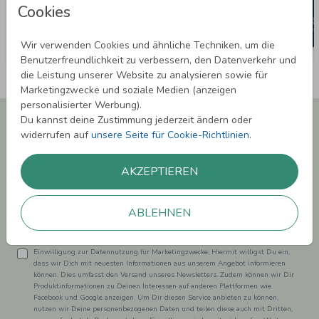
Cookies
Wir verwenden Cookies und ähnliche Techniken, um die
Benutzerfreundlichkeit zu verbessern, den Datenverkehr und
die Leistung unserer Website zu analysieren sowie für
Marketingzwecke und soziale Medien (anzeigen
personalisierter Werbung).
Newsletter abonnieren und 5,00 € Rabatt**
Du kannst deine Zustimmung jederzeit ändern oder
sichern!
widerrufen auf
unsere Seite für Cookie-Richtlinien
.
Melde Dich zu unserem Newsletter an und bleibe auf dem
Laufenden.
AKZEPTIEREN
ABLEHNEN
Einwilligung zur Datennutzung für Marketingzwecke: Hiermit willigst Du ein,
dass wir Dich mit neuesten Informationen aus unserem Angebot informieren
können. Dies umfasst den Versand unseres Newsletters. Zudem können wir Dir
Produktinformationen zu Deinen Interessen auf anderen Plattformen wie
Facebook und Google anzeigen. Um Dir diesen Service anbieten zu können,
nutzen wir Deine personenbezogenen Daten und teilen diese auch mit Dritten,