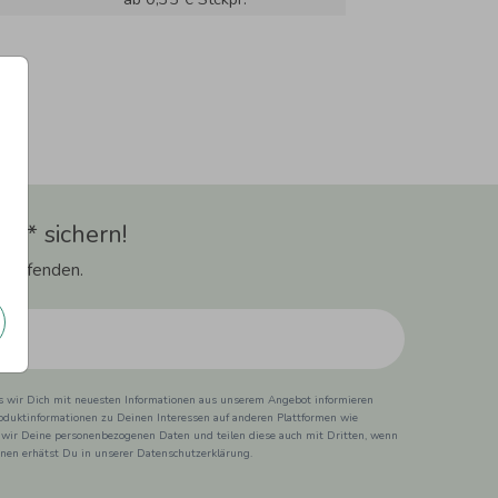
t** sichern!
 Laufenden.
ss wir Dich mit neuesten Informationen aus unserem Angebot informieren
duktinformationen zu Deinen Interessen auf anderen Plattformen wie
 wir Deine personenbezogenen Daten und teilen diese auch mit Dritten, wenn
ionen erhätst Du in unserer Datenschutzerklärung.