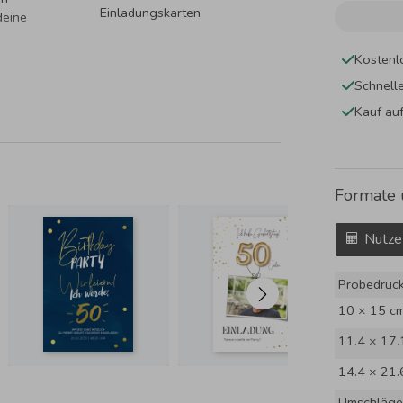
Einladungskarten
deine
Kostenl
Schnell
Kauf au
Formate 
Nutze
Probedruc
10 × 15 c
11.4 × 17.
14.4 × 21.
Umschläge