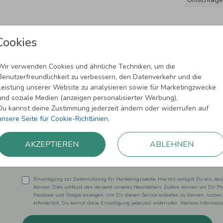
Cookies
Wir verwenden Cookies und ähnliche Techniken, um die
Benutzerfreundlichkeit zu verbessern, den Datenverkehr und die
Leistung unserer Website zu analysieren sowie für Marketingzwecke
und soziale Medien (anzeigen personalisierter Werbung).
Newsletter abonnieren und 5,00 € Rabat
Du kannst deine Zustimmung jederzeit ändern oder widerrufen auf
unsere Seite für Cookie-Richtlinien
.
Melde Dich zu unserem Newsletter an und bleibe auf dem
AKZEPTIEREN
ABLEHNEN
Einwilligung zur Datennutzung für Marketingzwecke: Hiermit willigst Du ein, da
können. Dies umfasst den Versand unseres Newsletters. Zudem können wir Dir Pro
Facebook und Google anzeigen. Um Dir diesen Service anbieten zu können, nutzen
erforderlich. Du kannst diese Einwilligung jederzeit widerrufen. Weitere Informat