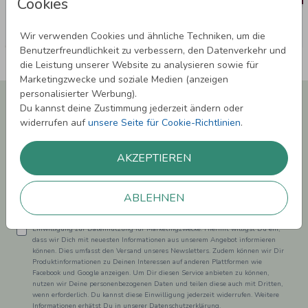
Cookies
Wir verwenden Cookies und ähnliche Techniken, um die
Benutzerfreundlichkeit zu verbessern, den Datenverkehr und
die Leistung unserer Website zu analysieren sowie für
Marketingzwecke und soziale Medien (anzeigen
personalisierter Werbung).
Newsletter abonnieren und 5,00 € Rabatt**
Du kannst deine Zustimmung jederzeit ändern oder
sichern!
widerrufen auf
unsere Seite für Cookie-Richtlinien
.
Melde Dich zu unserem Newsletter an und bleibe auf dem
Laufenden.
AKZEPTIEREN
ABLEHNEN
Einwilligung zur Datennutzung für Marketingzwecke: Hiermit willigst Du ein,
dass wir Dich mit neuesten Informationen aus unserem Angebot informieren
können. Dies umfasst den Versand unseres Newsletters. Zudem können wir Dir
Produktinformationen zu Deinen Interessen auf anderen Plattformen wie
Facebook und Google anzeigen. Um Dir diesen Service anbieten zu können,
nutzen wir Deine personenbezogenen Daten und teilen diese auch mit Dritten,
wenn erforderlich. Du kannst diese Einwilligung jederzeit widerrufen. Weitere
Informationen erhätst Du in unserer Datenschutzerklärung.