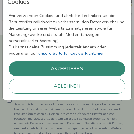
Cookies
Wir verwenden Cookies und ähnliche Techniken, um die
Benutzerfreundlichkeit zu verbessern, den Datenverkehr und
die Leistung unserer Website zu analysieren sowie für
Marketingzwecke und soziale Medien (anzeigen
personalisierter Werbung).
Newsletter abonnieren und 5,00 € Rabatt**
Du kannst deine Zustimmung jederzeit ändern oder
sichern!
widerrufen auf
unsere Seite für Cookie-Richtlinien
.
Melde Dich zu unserem Newsletter an und bleibe auf dem
Laufenden.
AKZEPTIEREN
ABLEHNEN
Einwilligung zur Datennutzung für Marketingzwecke: Hiermit willigst Du ein,
dass wir Dich mit neuesten Informationen aus unserem Angebot informieren
können. Dies umfasst den Versand unseres Newsletters. Zudem können wir Dir
Produktinformationen zu Deinen Interessen auf anderen Plattformen wie
Facebook und Google anzeigen. Um Dir diesen Service anbieten zu können,
nutzen wir Deine personenbezogenen Daten und teilen diese auch mit Dritten,
wenn erforderlich. Du kannst diese Einwilligung jederzeit widerrufen. Weitere
Informationen erhätst Du in unserer Datenschutzerklärung.