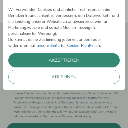
Wir verwenden Cookies und ähnliche Techniken, um die
Benutzerfreundlichkeit zu verbessern, den Datenverkehr und
die Leistung unserer Website zu analysieren sowie für
Marketingzwecke und soziale Medien (anzeigen
Newsletter abonnieren und 5,00 € Rabatt**
personalisierter Werbung).
sichern!
Du kannst deine Zustimmung jederzeit ändern oder
Melde Dich zu unserem Newsletter an und bleibe auf dem
widerrufen auf
unsere Seite für Cookie-Richtlinien
.
Laufenden.
AKZEPTIEREN
ABLEHNEN
Einwilligung zur Datennutzung für Marketingzwecke: Hiermit willigst Du ein,
dass wir Dich mit neuesten Informationen aus unserem Angebot informieren
können. Dies umfasst den Versand unseres Newsletters. Zudem können wir Dir
Produktinformationen zu Deinen Interessen auf anderen Plattformen wie
Facebook und Google anzeigen. Um Dir diesen Service anbieten zu können,
nutzen wir Deine personenbezogenen Daten und teilen diese auch mit Dritten,
wenn erforderlich. Du kannst diese Einwilligung jederzeit widerrufen. Weitere
Informationen erhätst Du in unserer Datenschutzerklärung.