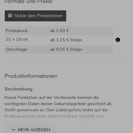
Formate und Preise
Nutze den Preisrechner
Probedruck
ab 1,00 €
21 × 10 cm
ab 1,15 €
Stckpr.
Umschläge
ab 0,35 €
Stckpr.
Produktinformationen
Beschreibung
Kleine Pünktchen auf der Vorderseite trennen die
wichtigsten Daten deiner Geburtstagsfeier geschickt ab.
Stoßt gemeinsam an. Dein Lieblingsfoto bildet auf der
Kraftpapieroptik einen tollen Kontrast. Konfetti und
Sternchen auf der Rückseite runden deine Einladung im
Ticketformat perfekt ab.
MEHR ANZEIGEN