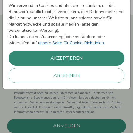
Wir verwenden Cookies und ähnliche Techniken, um die
Benutzerfreundlichkeit zu verbessern, den Datenverkehr und
die Leistung unserer Website zu analysieren sowie für
Newsletter abonnieren und 5,00 € Rabatt**
Marketingzwecke und soziale Medien (anzeigen
sichern!
personalisierter Werbung).
Du kannst deine Zustimmung jederzeit ändern oder
Melde Dich zu unserem Newsletter an und bleibe auf dem
widerrufen auf
unsere Seite für Cookie-Richtlinien
.
Laufenden.
AKZEPTIEREN
ABLEHNEN
Einwilligung zur Datennutzung für Marketingzwecke: Hiermit willigst Du ein,
dass wir Dich mit neuesten Informationen aus unserem Angebot informieren
können. Dies umfasst den Versand unseres Newsletters. Zudem können wir Dir
Produktinformationen zu Deinen Interessen auf anderen Plattformen wie
Facebook und Google anzeigen. Um Dir diesen Service anbieten zu können,
nutzen wir Deine personenbezogenen Daten und teilen diese auch mit Dritten,
wenn erforderlich. Du kannst diese Einwilligung jederzeit widerrufen. Weitere
Informationen erhätst Du in unserer Datenschutzerklärung.
ANMELDEN