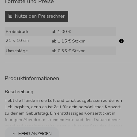
Formate und Preise
Nutze den Preisrechner
Probedruck
ab 1,00 €
21 × 10 cm
ab 1,15 €
Stckpr.
Umschläge
ab 0,35 €
Stckpr.
Produktinformationen
Beschreibung
Hebt die Hände in die Luft und tanzt ausgelassen zu deinen
Lieblingshits, denn es ist Zeit für dein persönliches Konzert
zu deinem Geburtstag. Ein erstklassiges Konzertticket in
feurigem Abendrot mit deinem Foto und dem Datum deiner
Wahl auf der Vorderseite, denn du bist der Star des Abends.
MEHR ANZEIGEN