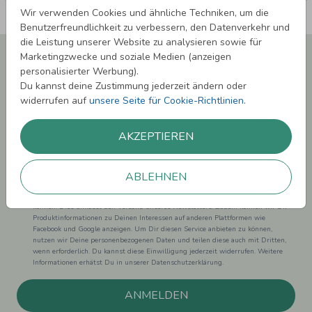
Wir verwenden Cookies und ähnliche Techniken, um die
Benutzerfreundlichkeit zu verbessern, den Datenverkehr und
die Leistung unserer Website zu analysieren sowie für
Newsletter abonnieren und 5,00 € Rabatt**
Marketingzwecke und soziale Medien (anzeigen
sichern!
personalisierter Werbung).
Du kannst deine Zustimmung jederzeit ändern oder
Melde Dich zu unserem Newsletter an und bleibe auf dem
widerrufen auf
unsere Seite für Cookie-Richtlinien
.
Laufenden.
AKZEPTIEREN
ABLEHNEN
Einwilligung zur Datennutzung für Marketingzwecke: Hiermit willigst Du ein,
dass wir Dich mit neuesten Informationen aus unserem Angebot informieren
können. Dies umfasst den Versand unseres Newsletters. Zudem können wir Dir
Produktinformationen zu Deinen Interessen auf anderen Plattformen wie
Facebook und Google anzeigen. Um Dir diesen Service anbieten zu können,
nutzen wir Deine personenbezogenen Daten und teilen diese auch mit Dritten,
wenn erforderlich. Du kannst diese Einwilligung jederzeit widerrufen. Weitere
Informationen erhätst Du in unserer Datenschutzerklärung.
ANMELDEN