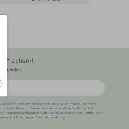
t** sichern!
 Laufenden.
ss wir Dich mit neuesten Informationen aus unserem Angebot informieren
duktinformationen zu Deinen Interessen auf anderen Plattformen wie
 wir Deine personenbezogenen Daten und teilen diese auch mit Dritten, wenn
ionen erhätst Du in unserer Datenschutzerklärung.