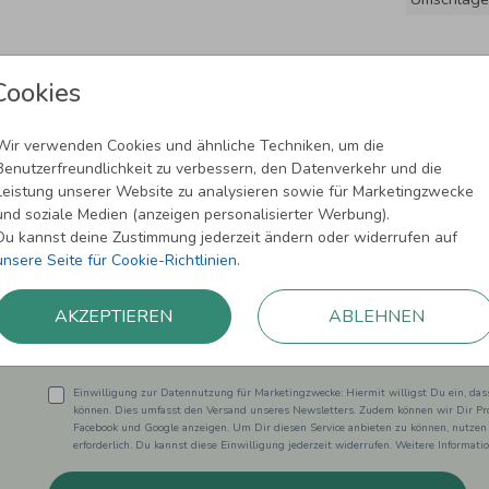
Cookies
Wir verwenden Cookies und ähnliche Techniken, um die
Benutzerfreundlichkeit zu verbessern, den Datenverkehr und die
Leistung unserer Website zu analysieren sowie für Marketingzwecke
und soziale Medien (anzeigen personalisierter Werbung).
Newsletter abonnieren und 5,00 € Rabat
Du kannst deine Zustimmung jederzeit ändern oder widerrufen auf
unsere Seite für Cookie-Richtlinien
.
Melde Dich zu unserem Newsletter an und bleibe auf dem
AKZEPTIEREN
ABLEHNEN
Einwilligung zur Datennutzung für Marketingzwecke: Hiermit willigst Du ein, da
können. Dies umfasst den Versand unseres Newsletters. Zudem können wir Dir Pro
Facebook und Google anzeigen. Um Dir diesen Service anbieten zu können, nutzen
erforderlich. Du kannst diese Einwilligung jederzeit widerrufen. Weitere Informat