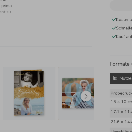
 prima
ant zu
Kostenl
Schnell
Kauf au
Formate 
Nutze
Probedruc
15 × 10 c
17.1 × 11.
21.6 × 14.
Umschläge