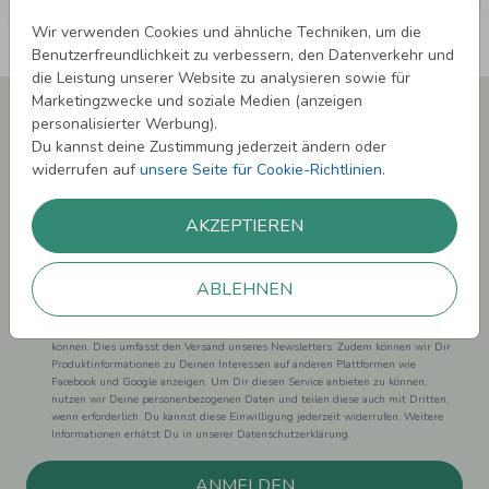
Wir verwenden Cookies und ähnliche Techniken, um die
Benutzerfreundlichkeit zu verbessern, den Datenverkehr und
die Leistung unserer Website zu analysieren sowie für
Marketingzwecke und soziale Medien (anzeigen
Newsletter abonnieren und 5,00 € Rabatt**
personalisierter Werbung).
sichern!
Du kannst deine Zustimmung jederzeit ändern oder
Melde Dich zu unserem Newsletter an und bleibe auf dem
widerrufen auf
unsere Seite für Cookie-Richtlinien
.
Laufenden.
AKZEPTIEREN
ABLEHNEN
Einwilligung zur Datennutzung für Marketingzwecke: Hiermit willigst Du ein,
dass wir Dich mit neuesten Informationen aus unserem Angebot informieren
können. Dies umfasst den Versand unseres Newsletters. Zudem können wir Dir
Produktinformationen zu Deinen Interessen auf anderen Plattformen wie
Facebook und Google anzeigen. Um Dir diesen Service anbieten zu können,
nutzen wir Deine personenbezogenen Daten und teilen diese auch mit Dritten,
wenn erforderlich. Du kannst diese Einwilligung jederzeit widerrufen. Weitere
Informationen erhätst Du in unserer Datenschutzerklärung.
ANMELDEN