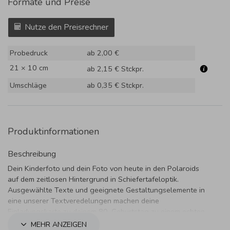
Formate und Preise
Nutze den Preisrechner
Probedruck
ab 2,00 €
21 × 10 cm
ab 2,15 €
Stckpr.
Umschläge
ab 0,35 €
Stckpr.
Produktinformationen
Beschreibung
Dein Kinderfoto und dein Foto von heute in den Polaroids
auf dem zeitlosen Hintergrund in Schiefertafeloptik.
Ausgewählte Texte und geeignete Gestaltungselemente in
eine unserer Textveredelungen machen deine
Einladungskarte zu deinem 80. Geburtstag zu einem echten
Blickfang.
MEHR ANZEIGEN