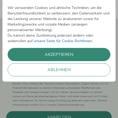
Wir verwenden Cookies und ähnliche Techniken, um die
Benutzerfreundlichkeit zu verbessern, den Datenverkehr und
die Leistung unserer Website zu analysieren sowie für
Marketingzwecke und soziale Medien (anzeigen
Newsletter abonnieren und 5,00 € Rabatt**
personalisierter Werbung).
sichern!
Du kannst deine Zustimmung jederzeit ändern oder
Melde Dich zu unserem Newsletter an und bleibe auf dem
widerrufen auf
unsere Seite für Cookie-Richtlinien
.
Laufenden.
AKZEPTIEREN
ABLEHNEN
Einwilligung zur Datennutzung für Marketingzwecke: Hiermit willigst Du ein,
dass wir Dich mit neuesten Informationen aus unserem Angebot informieren
können. Dies umfasst den Versand unseres Newsletters. Zudem können wir Dir
Produktinformationen zu Deinen Interessen auf anderen Plattformen wie
Facebook und Google anzeigen. Um Dir diesen Service anbieten zu können,
nutzen wir Deine personenbezogenen Daten und teilen diese auch mit Dritten,
wenn erforderlich. Du kannst diese Einwilligung jederzeit widerrufen. Weitere
Informationen erhätst Du in unserer Datenschutzerklärung.
ANMELDEN