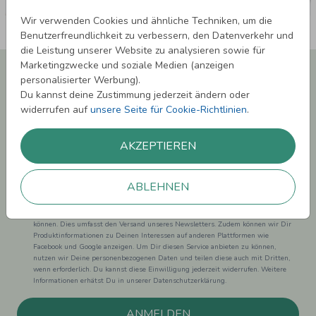
Wir verwenden Cookies und ähnliche Techniken, um die
Benutzerfreundlichkeit zu verbessern, den Datenverkehr und
die Leistung unserer Website zu analysieren sowie für
Marketingzwecke und soziale Medien (anzeigen
Newsletter abonnieren und 5,00 € Rabatt**
personalisierter Werbung).
sichern!
Du kannst deine Zustimmung jederzeit ändern oder
Melde Dich zu unserem Newsletter an und bleibe auf dem
widerrufen auf
unsere Seite für Cookie-Richtlinien
.
Laufenden.
AKZEPTIEREN
ABLEHNEN
Einwilligung zur Datennutzung für Marketingzwecke: Hiermit willigst Du ein,
dass wir Dich mit neuesten Informationen aus unserem Angebot informieren
können. Dies umfasst den Versand unseres Newsletters. Zudem können wir Dir
Produktinformationen zu Deinen Interessen auf anderen Plattformen wie
Facebook und Google anzeigen. Um Dir diesen Service anbieten zu können,
nutzen wir Deine personenbezogenen Daten und teilen diese auch mit Dritten,
wenn erforderlich. Du kannst diese Einwilligung jederzeit widerrufen. Weitere
Informationen erhätst Du in unserer Datenschutzerklärung.
ANMELDEN