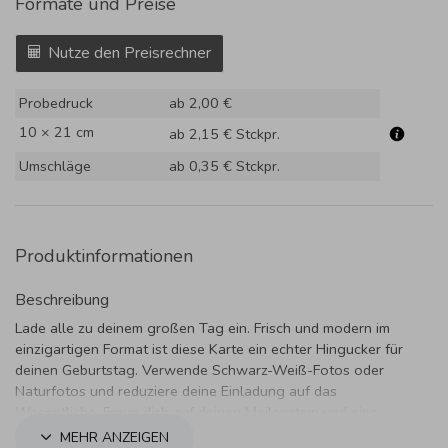
Formate und Preise
Nutze den Preisrechner
Probedruck
ab 2,00 €
10 × 21 cm
ab 2,15 €
Stckpr.
Umschläge
ab 0,35 €
Stckpr.
Produktinformationen
Beschreibung
Lade alle zu deinem großen Tag ein. Frisch und modern im
einzigartigen Format ist diese Karte ein echter Hingucker für
deinen Geburtstag. Verwende Schwarz-Weiß-Fotos oder
Naturfotos und reduziere deine Einladung auf das
Wesentliche. Freue dich auf deinen Meilenstein und eine
großartige Feier.
MEHR ANZEIGEN