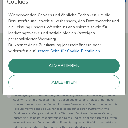
Cookies
Wir verwenden Cookies und ähnliche Techniken, um die
Benutzerfreundlichkeit zu verbessern, den Datenverkehr und
die Leistung unserer Website zu analysieren sowie für
Marketingzwecke und soziale Medien (anzeigen
personalisierter Werbung).
Newsletter abonnieren und 5,00 € Rabatt**
Du kannst deine Zustimmung jederzeit ändern oder
sichern!
widerrufen auf
unsere Seite für Cookie-Richtlinien
.
Melde Dich zu unserem Newsletter an und bleibe auf dem
Laufenden.
AKZEPTIEREN
ABLEHNEN
Einwilligung zur Datennutzung für Marketingzwecke: Hiermit willigst Du ein,
dass wir Dich mit neuesten Informationen aus unserem Angebot informieren
können. Dies umfasst den Versand unseres Newsletters. Zudem können wir Dir
Produktinformationen zu Deinen Interessen auf anderen Plattformen wie
Facebook und Google anzeigen. Um Dir diesen Service anbieten zu können,
nutzen wir Deine personenbezogenen Daten und teilen diese auch mit Dritten,
wenn erforderlich. Du kannst diese Einwilligung jederzeit widerrufen. Weitere
Informationen erhätst Du in unserer Datenschutzerklärung.