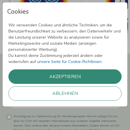
Cookies
Wir verwenden Cookies und ähnliche Techniken, um die
Benutzerfreundlichkeit zu verbessern, den Datenverkehr und
die Leistung unserer Website zu analysieren sowie für
Marketingzwecke und soziale Medien (anzeigen
personalisierter Werbung).
Du kannst deine Zustimmung jederzeit ändern oder
Newsletter abonnieren und 5,00 € Rabatt**
widerrufen auf
unsere Seite für Cookie-Richtlinien
.
sichern!
Melde Dich zu unserem Newsletter an und bleibe auf dem
AKZEPTIEREN
Laufenden.
ABLEHNEN
Einwilligung zur Datennutzung für Marketingzwecke: Hiermit willigst Du ein,
dass wir Dich mit neuesten Informationen aus unserem Angebot informieren
können. Dies umfasst den Versand unseres Newsletters. Zudem können wir Dir