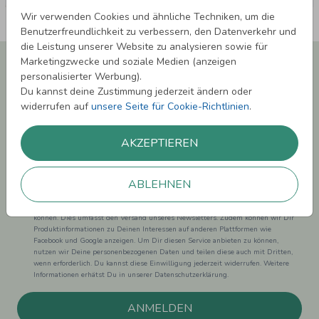
Wir verwenden Cookies und ähnliche Techniken, um die
Benutzerfreundlichkeit zu verbessern, den Datenverkehr und
die Leistung unserer Website zu analysieren sowie für
Newsletter abonnieren und 5,00 € Rabatt**
Marketingzwecke und soziale Medien (anzeigen
sichern!
personalisierter Werbung).
Du kannst deine Zustimmung jederzeit ändern oder
Melde Dich zu unserem Newsletter an und bleibe auf dem
widerrufen auf
unsere Seite für Cookie-Richtlinien
.
Laufenden.
AKZEPTIEREN
ABLEHNEN
Einwilligung zur Datennutzung für Marketingzwecke: Hiermit willigst Du ein,
dass wir Dich mit neuesten Informationen aus unserem Angebot informieren
können. Dies umfasst den Versand unseres Newsletters. Zudem können wir Dir
Produktinformationen zu Deinen Interessen auf anderen Plattformen wie
Facebook und Google anzeigen. Um Dir diesen Service anbieten zu können,
nutzen wir Deine personenbezogenen Daten und teilen diese auch mit Dritten,
wenn erforderlich. Du kannst diese Einwilligung jederzeit widerrufen. Weitere
Informationen erhätst Du in unserer Datenschutzerklärung.
ANMELDEN