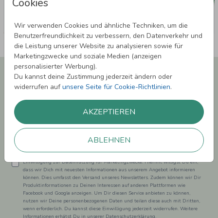
Cookies
Wir verwenden Cookies und ähnliche Techniken, um die
Benutzerfreundlichkeit zu verbessern, den Datenverkehr und
die Leistung unserer Website zu analysieren sowie für
Marketingzwecke und soziale Medien (anzeigen
personalisierter Werbung).
Newsletter abonnieren und 5,00 € Rabatt**
Du kannst deine Zustimmung jederzeit ändern oder
sichern!
widerrufen auf
unsere Seite für Cookie-Richtlinien
.
Melde Dich zu unserem Newsletter an und bleibe auf dem
Laufenden.
AKZEPTIEREN
ABLEHNEN
Einwilligung zur Datennutzung für Marketingzwecke: Hiermit willigst Du ein,
dass wir Dich mit neuesten Informationen aus unserem Angebot informieren
können. Dies umfasst den Versand unseres Newsletters. Zudem können wir Dir
Produktinformationen zu Deinen Interessen auf anderen Plattformen wie
Facebook und Google anzeigen. Um Dir diesen Service anbieten zu können,
nutzen wir Deine personenbezogenen Daten und teilen diese auch mit Dritten,
wenn erforderlich. Du kannst diese Einwilligung jederzeit widerrufen. Weitere
Informationen erhätst Du in unserer Datenschutzerklärung.