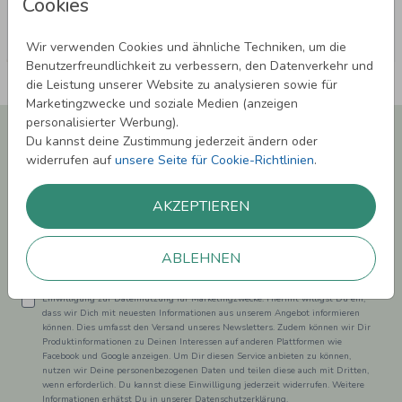
Cookies
Wir verwenden Cookies und ähnliche Techniken, um die
Benutzerfreundlichkeit zu verbessern, den Datenverkehr und
die Leistung unserer Website zu analysieren sowie für
Marketingzwecke und soziale Medien (anzeigen
personalisierter Werbung).
Newsletter abonnieren und 5,00 € Rabatt**
Du kannst deine Zustimmung jederzeit ändern oder
sichern!
widerrufen auf
unsere Seite für Cookie-Richtlinien
.
Melde Dich zu unserem Newsletter an und bleibe auf dem
Laufenden.
AKZEPTIEREN
ABLEHNEN
Einwilligung zur Datennutzung für Marketingzwecke: Hiermit willigst Du ein,
dass wir Dich mit neuesten Informationen aus unserem Angebot informieren
können. Dies umfasst den Versand unseres Newsletters. Zudem können wir Dir
Produktinformationen zu Deinen Interessen auf anderen Plattformen wie
Facebook und Google anzeigen. Um Dir diesen Service anbieten zu können,
nutzen wir Deine personenbezogenen Daten und teilen diese auch mit Dritten,
wenn erforderlich. Du kannst diese Einwilligung jederzeit widerrufen. Weitere
Informationen erhätst Du in unserer Datenschutzerklärung.