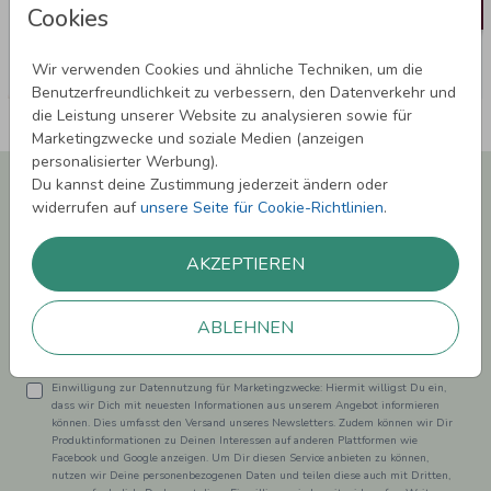
Cookies
Wir verwenden Cookies und ähnliche Techniken, um die
Benutzerfreundlichkeit zu verbessern, den Datenverkehr und
die Leistung unserer Website zu analysieren sowie für
Marketingzwecke und soziale Medien (anzeigen
personalisierter Werbung).
Newsletter abonnieren und 5,00 € Rabatt**
Du kannst deine Zustimmung jederzeit ändern oder
sichern!
widerrufen auf
unsere Seite für Cookie-Richtlinien
.
Melde Dich zu unserem Newsletter an und bleibe auf dem
Laufenden.
AKZEPTIEREN
ABLEHNEN
Einwilligung zur Datennutzung für Marketingzwecke: Hiermit willigst Du ein,
dass wir Dich mit neuesten Informationen aus unserem Angebot informieren
können. Dies umfasst den Versand unseres Newsletters. Zudem können wir Dir
Produktinformationen zu Deinen Interessen auf anderen Plattformen wie
Facebook und Google anzeigen. Um Dir diesen Service anbieten zu können,
nutzen wir Deine personenbezogenen Daten und teilen diese auch mit Dritten,