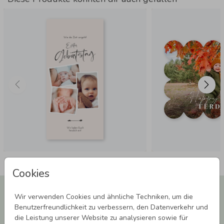
Cookies
Newsletter abonnieren und 5,00 € Rabatt**
Wir verwenden Cookies und ähnliche Techniken, um die
sichern!
Benutzerfreundlichkeit zu verbessern, den Datenverkehr und
Melde Dich zu unserem Newsletter an und bleibe auf dem
die Leistung unserer Website zu analysieren sowie für