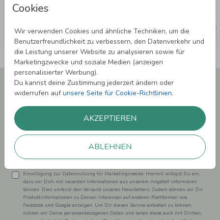
Cookies
Wir verwenden Cookies und ähnliche Techniken, um die
Benutzerfreundlichkeit zu verbessern, den Datenverkehr und
die Leistung unserer Website zu analysieren sowie für
Marketingzwecke und soziale Medien (anzeigen
personalisierter Werbung).
Newsletter abonnieren und 5,00 € Rabatt**
Du kannst deine Zustimmung jederzeit ändern oder
sichern!
widerrufen auf
unsere Seite für Cookie-Richtlinien
.
Melde Dich zu unserem Newsletter an und bleibe auf dem
Laufenden.
AKZEPTIEREN
ABLEHNEN
Einwilligung zur Datennutzung für Marketingzwecke: Hiermit willigst Du ein,
dass wir Dich mit neuesten Informationen aus unserem Angebot informieren
können. Dies umfasst den Versand unseres Newsletters. Zudem können wir Dir
Produktinformationen zu Deinen Interessen auf anderen Plattformen wie
Facebook und Google anzeigen. Um Dir diesen Service anbieten zu können,
nutzen wir Deine personenbezogenen Daten und teilen diese auch mit Dritten,