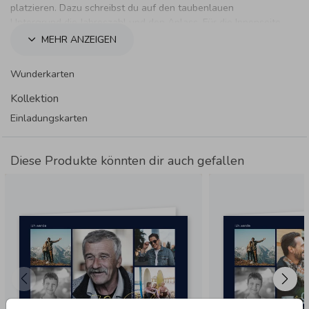
platzieren. Dazu schreibst du auf den taubenlauen
Untergrund die Jahreszahl und den Anlass. Für die Innenseite
bleibt ausreichend Platz um persönliche Worte und
MEHR ANZEIGEN
Informationen zur Feier an deine Gäste mitzuteilen.
Wunderkarten
Kollektion
Einladungskarten
Diese Produkte könnten dir auch gefallen