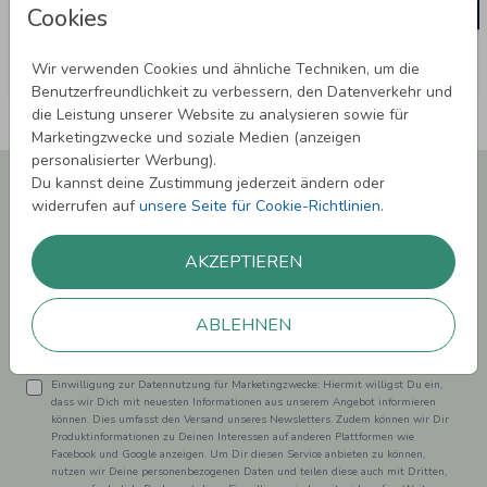
Cookies
Wir verwenden Cookies und ähnliche Techniken, um die
Benutzerfreundlichkeit zu verbessern, den Datenverkehr und
die Leistung unserer Website zu analysieren sowie für
Marketingzwecke und soziale Medien (anzeigen
personalisierter Werbung).
Newsletter abonnieren und 5,00 € Rabatt**
Du kannst deine Zustimmung jederzeit ändern oder
sichern!
widerrufen auf
unsere Seite für Cookie-Richtlinien
.
Melde Dich zu unserem Newsletter an und bleibe auf dem
Laufenden.
AKZEPTIEREN
ABLEHNEN
Einwilligung zur Datennutzung für Marketingzwecke: Hiermit willigst Du ein,
dass wir Dich mit neuesten Informationen aus unserem Angebot informieren
können. Dies umfasst den Versand unseres Newsletters. Zudem können wir Dir
Produktinformationen zu Deinen Interessen auf anderen Plattformen wie
Facebook und Google anzeigen. Um Dir diesen Service anbieten zu können,
nutzen wir Deine personenbezogenen Daten und teilen diese auch mit Dritten,