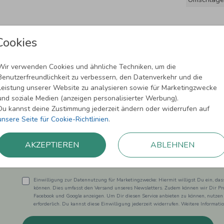
Cookies
Wir verwenden Cookies und ähnliche Techniken, um die
Benutzerfreundlichkeit zu verbessern, den Datenverkehr und die
Leistung unserer Website zu analysieren sowie für Marketingzwecke
und soziale Medien (anzeigen personalisierter Werbung).
Newsletter abonnieren und 5,00 € Rabat
Du kannst deine Zustimmung jederzeit ändern oder widerrufen auf
unsere Seite für Cookie-Richtlinien
.
Melde Dich zu unserem Newsletter an und bleibe auf dem
AKZEPTIEREN
ABLEHNEN
Einwilligung zur Datennutzung für Marketingzwecke: Hiermit willigst Du ein, da
können. Dies umfasst den Versand unseres Newsletters. Zudem können wir Dir Pro
Facebook und Google anzeigen. Um Dir diesen Service anbieten zu können, nutzen
erforderlich. Du kannst diese Einwilligung jederzeit widerrufen. Weitere Informat