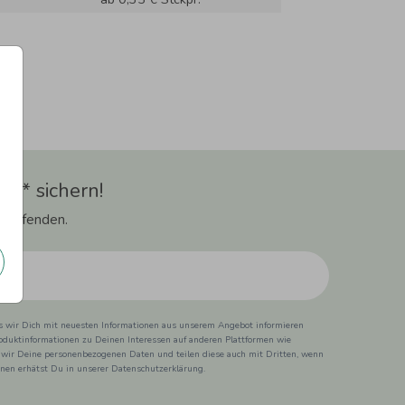
t** sichern!
 Laufenden.
ss wir Dich mit neuesten Informationen aus unserem Angebot informieren
duktinformationen zu Deinen Interessen auf anderen Plattformen wie
 wir Deine personenbezogenen Daten und teilen diese auch mit Dritten, wenn
ionen erhätst Du in unserer Datenschutzerklärung.