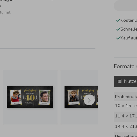
s
ty mit
Kostenl
Schnell
Kauf au
Formate 
Nutze
Probedruc
10 × 15 c
11.4 × 17.
14.4 × 21.
Umschläge