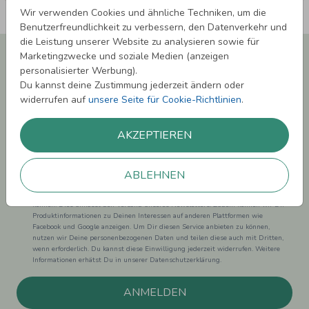
Wir verwenden Cookies und ähnliche Techniken, um die
Benutzerfreundlichkeit zu verbessern, den Datenverkehr und
die Leistung unserer Website zu analysieren sowie für
Newsletter abonnieren und 5,00 € Rabatt**
Marketingzwecke und soziale Medien (anzeigen
sichern!
personalisierter Werbung).
Du kannst deine Zustimmung jederzeit ändern oder
Melde Dich zu unserem Newsletter an und bleibe auf dem
widerrufen auf
unsere Seite für Cookie-Richtlinien
.
Laufenden.
AKZEPTIEREN
ABLEHNEN
Einwilligung zur Datennutzung für Marketingzwecke: Hiermit willigst Du ein,
dass wir Dich mit neuesten Informationen aus unserem Angebot informieren
können. Dies umfasst den Versand unseres Newsletters. Zudem können wir Dir
Produktinformationen zu Deinen Interessen auf anderen Plattformen wie
Facebook und Google anzeigen. Um Dir diesen Service anbieten zu können,
nutzen wir Deine personenbezogenen Daten und teilen diese auch mit Dritten,
wenn erforderlich. Du kannst diese Einwilligung jederzeit widerrufen. Weitere
Informationen erhätst Du in unserer Datenschutzerklärung.
ANMELDEN