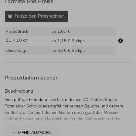
Formate und Preise
Nutze den Preisrechner
Probedruck
ab 1,00 €
21 × 10 cm
ab 1,15 €
Stckpr.
Umschläge
ab 0,35 €
Stckpr.
Produktinformationen
Beschreibung
Eine pfiffige Einladungskarte für deinen 40. Geburtstag in
Form einer Schokoladentafel mit bunten Ballons und deinem
Kinderfoto. Da läuft deinen Gästen doch glatt das Wasser
im Mund zusammen. Natürlich dürfen die Nährwerte auf der
Rückseite nicht fehlen, damit es eine unvergessliche Feier
wird.
MEHR ANZEIGEN