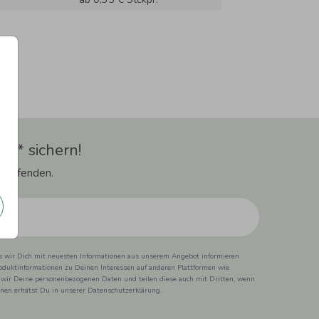
t** sichern!
 Laufenden.
ss wir Dich mit neuesten Informationen aus unserem Angebot informieren
duktinformationen zu Deinen Interessen auf anderen Plattformen wie
 wir Deine personenbezogenen Daten und teilen diese auch mit Dritten, wenn
ionen erhätst Du in unserer Datenschutzerklärung.