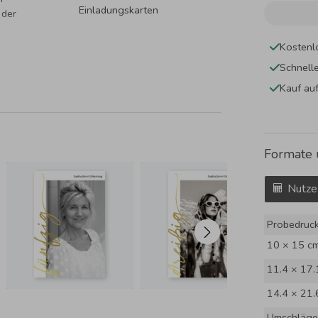
Einladungskarten
 der
Kostenl
Schnell
Kauf au
Formate 
Nutze
Probedruc
10 × 15 c
11.4 × 17.
14.4 × 21.
Umschläge