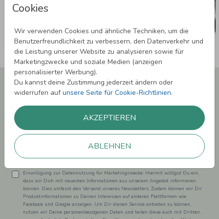
Cookies
Wir verwenden Cookies und ähnliche Techniken, um die
Benutzerfreundlichkeit zu verbessern, den Datenverkehr und
die Leistung unserer Website zu analysieren sowie für
Marketingzwecke und soziale Medien (anzeigen
personalisierter Werbung).
Newsletter abonnieren und 5,00 € Rabatt**
Du kannst deine Zustimmung jederzeit ändern oder
sichern!
widerrufen auf
unsere Seite für Cookie-Richtlinien
.
Melde Dich zu unserem Newsletter an und bleibe auf dem
Laufenden.
AKZEPTIEREN
ABLEHNEN
Einwilligung zur Datennutzung für Marketingzwecke: Hiermit willigst Du ein,
dass wir Dich mit neuesten Informationen aus unserem Angebot informieren
können. Dies umfasst den Versand unseres Newsletters. Zudem können wir Dir
Produktinformationen zu Deinen Interessen auf anderen Plattformen wie
Facebook und Google anzeigen. Um Dir diesen Service anbieten zu können,
nutzen wir Deine personenbezogenen Daten und teilen diese auch mit Dritten,