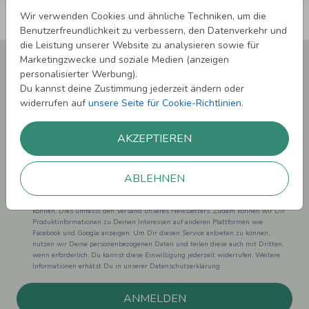
Wir verwenden Cookies und ähnliche Techniken, um die
Benutzerfreundlichkeit zu verbessern, den Datenverkehr und
die Leistung unserer Website zu analysieren sowie für
Newsletter abonnieren und 5,00 € Rabatt**
Marketingzwecke und soziale Medien (anzeigen
sichern!
personalisierter Werbung).
Du kannst deine Zustimmung jederzeit ändern oder
Melde Dich zu unserem Newsletter an und bleibe auf dem
widerrufen auf
unsere Seite für Cookie-Richtlinien
.
Laufenden.
AKZEPTIEREN
ABLEHNEN
Einwilligung zur Datennutzung für Marketingzwecke: Hiermit willigst Du ein,
dass wir Dich mit neuesten Informationen aus unserem Angebot informieren
können. Dies umfasst den Versand unseres Newsletters. Zudem können wir Dir
Produktinformationen zu Deinen Interessen auf anderen Plattformen wie
Facebook und Google anzeigen. Um Dir diesen Service anbieten zu können,
nutzen wir Deine personenbezogenen Daten und teilen diese auch mit Dritten,
wenn erforderlich. Du kannst diese Einwilligung jederzeit widerrufen. Weitere
Informationen erhätst Du in unserer Datenschutzerklärung.
ANMELDEN