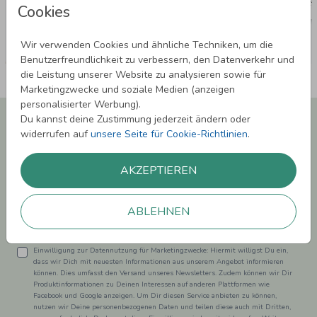
Cookies
Wir verwenden Cookies und ähnliche Techniken, um die
Benutzerfreundlichkeit zu verbessern, den Datenverkehr und
die Leistung unserer Website zu analysieren sowie für
Marketingzwecke und soziale Medien (anzeigen
personalisierter Werbung).
Newsletter abonnieren und 5,00 € Rabatt**
Du kannst deine Zustimmung jederzeit ändern oder
sichern!
widerrufen auf
unsere Seite für Cookie-Richtlinien
.
Melde Dich zu unserem Newsletter an und bleibe auf dem
Laufenden.
AKZEPTIEREN
ABLEHNEN
Einwilligung zur Datennutzung für Marketingzwecke: Hiermit willigst Du ein,
dass wir Dich mit neuesten Informationen aus unserem Angebot informieren
können. Dies umfasst den Versand unseres Newsletters. Zudem können wir Dir
Produktinformationen zu Deinen Interessen auf anderen Plattformen wie
Facebook und Google anzeigen. Um Dir diesen Service anbieten zu können,
nutzen wir Deine personenbezogenen Daten und teilen diese auch mit Dritten,