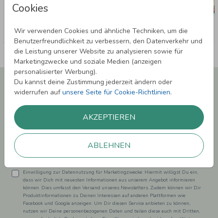
Cookies
Wir verwenden Cookies und ähnliche Techniken, um die
Benutzerfreundlichkeit zu verbessern, den Datenverkehr und
die Leistung unserer Website zu analysieren sowie für
Marketingzwecke und soziale Medien (anzeigen
personalisierter Werbung).
Newsletter abonnieren und 5,00 € Rabatt**
Du kannst deine Zustimmung jederzeit ändern oder
sichern!
widerrufen auf
unsere Seite für Cookie-Richtlinien
.
Melde Dich zu unserem Newsletter an und bleibe auf dem
Laufenden.
AKZEPTIEREN
ABLEHNEN
Einwilligung zur Datennutzung für Marketingzwecke: Hiermit willigst Du ein,
dass wir Dich mit neuesten Informationen aus unserem Angebot informieren
können. Dies umfasst den Versand unseres Newsletters. Zudem können wir Dir
Produktinformationen zu Deinen Interessen auf anderen Plattformen wie
Facebook und Google anzeigen. Um Dir diesen Service anbieten zu können,
nutzen wir Deine personenbezogenen Daten und teilen diese auch mit Dritten,