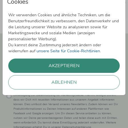
Cookies
Wir verwenden Cookies und ähnliche Techniken, um die
Benutzerfreundlichkeit zu verbessern, den Datenverkehr und
die Leistung unserer Website zu analysieren sowie für
Marketingzwecke und soziale Medien (anzeigen
personalisierter Werbung).
Newsletter abonnieren und 5,00 € Rabatt**
Du kannst deine Zustimmung jederzeit ändern oder
sichern!
widerrufen auf
unsere Seite für Cookie-Richtlinien
.
Melde Dich zu unserem Newsletter an und bleibe auf dem
Laufenden.
AKZEPTIEREN
ABLEHNEN
Einwilligung zur Datennutzung für Marketingzwecke: Hiermit willigst Du ein,
dass wir Dich mit neuesten Informationen aus unserem Angebot informieren
können. Dies umfasst den Versand unseres Newsletters. Zudem können wir Dir
Produktinformationen zu Deinen Interessen auf anderen Plattformen wie
Facebook und Google anzeigen. Um Dir diesen Service anbieten zu können,
nutzen wir Deine personenbezogenen Daten und teilen diese auch mit Dritten,
wenn erforderlich. Du kannst diese Einwilligung jederzeit widerrufen. Weitere
Informationen erhätst Du in unserer Datenschutzerklärung.