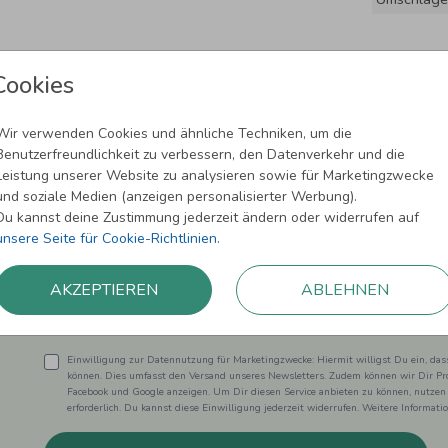
Cookies
Wir verwenden Cookies und ähnliche Techniken, um die
Benutzerfreundlichkeit zu verbessern, den Datenverkehr und die
Leistung unserer Website zu analysieren sowie für Marketingzwecke
und soziale Medien (anzeigen personalisierter Werbung).
Newsletter abonnieren und 5,00 € Rabat
Du kannst deine Zustimmung jederzeit ändern oder widerrufen auf
unsere Seite für Cookie-Richtlinien
.
Melde Dich zu unserem Newsletter an und bleibe auf dem
AKZEPTIEREN
ABLEHNEN
Einwilligung zur Datennutzung für Marketingzwecke: Hiermit willigst Du ein, da
können. Dies umfasst den Versand unseres Newsletters. Zudem können wir Dir Pro
Facebook und Google anzeigen. Um Dir diesen Service anbieten zu können, nutzen
erforderlich. Du kannst diese Einwilligung jederzeit widerrufen. Weitere Informat