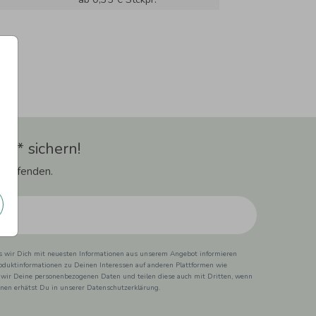
t** sichern!
 Laufenden.
ss wir Dich mit neuesten Informationen aus unserem Angebot informieren
duktinformationen zu Deinen Interessen auf anderen Plattformen wie
 wir Deine personenbezogenen Daten und teilen diese auch mit Dritten, wenn
ionen erhätst Du in unserer Datenschutzerklärung.