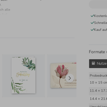
.
ch alle
m Fuß
Kostenl
Schnell
Kauf au
Formate 
Nutze
Probedruc
10 × 15 c
11.4 × 17.
14.4 × 21.
Umschläge